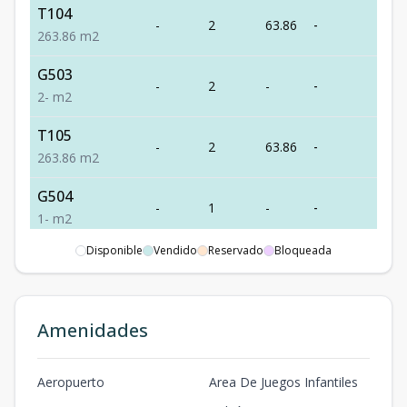
T104
-
2
63.86
-
Ven
2
63.86
m2
G503
-
2
-
-
Ven
2
-
m2
T105
-
2
63.86
-
Ven
2
63.86
m2
G504
-
1
-
-
Ven
1
-
m2
Disponible
Vendido
Reservado
Bloqueada
T106
-
2
63.86
-
Ven
2
63.86
m2
G505
Amenidades
-
2
-
-
Ven
2
-
m2
T107
Aeropuerto
Area De Juegos Infantiles
-
2
63.86
-
Ven
2
63.86
m2