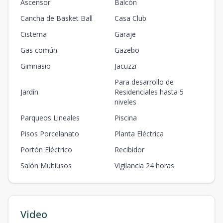
Ascensor
Balcón
G506
Cancha de Basket Ball
Casa Club
-
1
-
-
Ven
1
-
m2
Cisterna
Garaje
Gas común
Gazebo
T108
-
3
88.2
-
Ven
3
88.2
m2
Gimnasio
Jacuzzi
Para desarrollo de
G507
-
1
-
-
Ven
Jardín
Residenciales hasta 5
1
-
m2
niveles
T109
Parqueos Lineales
Piscina
-
1
41.35
-
Ven
1
41.35
m2
Pisos Porcelanato
Planta Eléctrica
Portón Eléctrico
Recibidor
G508
-
2
-
-
Blo
2
-
m2
Salón Multiusos
Vigilancia 24 horas
T201
-
2
65
-
Ven
2
65
m2
Video
G509
US$