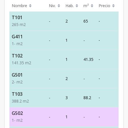
Nombre
Niv.
Hab.
m²
Precio
Est
T101
-
2
65
-
Ven
2
65
m2
G411
-
1
-
-
Ven
1
-
m2
T102
-
1
41.35
-
Ven
1
41.35
m2
G501
-
2
-
-
Ven
2
-
m2
T103
-
3
88.2
-
Ven
3
88.2
m2
G502
-
1
-
-
Blo
1
-
m2