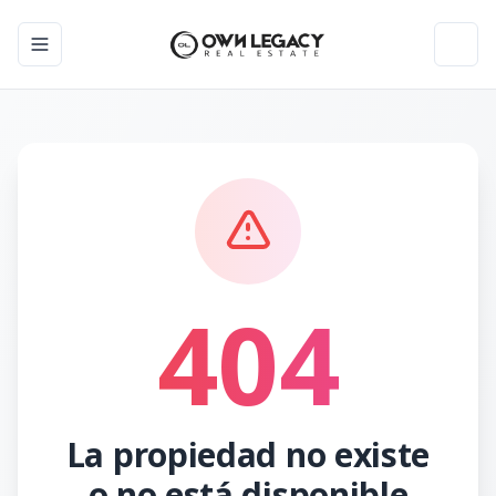
Toggle navigation menu
Toggl
404
La propiedad no existe
o no está disponible