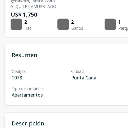
Bávaro
,
Punta Cana
ALQUILER AMUEBLADO
US$ 1,750
2
2
1
Hab.
Baños
Parq
Resumen
Código
:
Ciudad
:
1078
Punta Cana
Tipo de inmueble
:
Apartamentos
Descripción