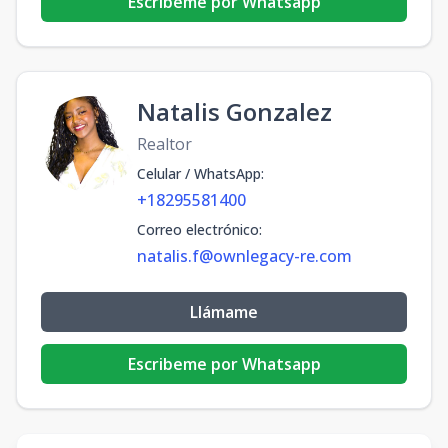
Escribeme por Whatsapp
Natalis Gonzalez
Realtor
Celular / WhatsApp
:
+18295581400
Correo electrónico
:
natalis.f@ownlegacy-re.com
Llámame
Escribeme por Whatsapp