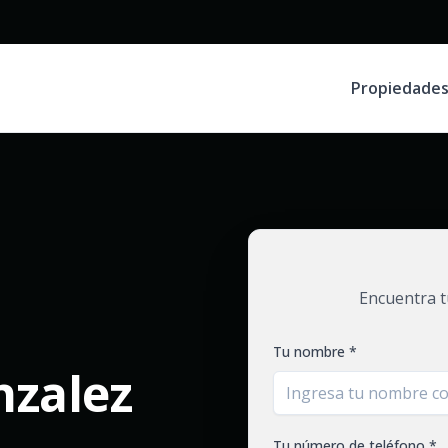
Propiedade
Encuentra t
Tu nombre *
nzalez
Tu número de teléfono *