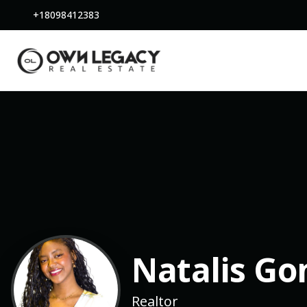
+18098412383
Natalis Go
Realtor