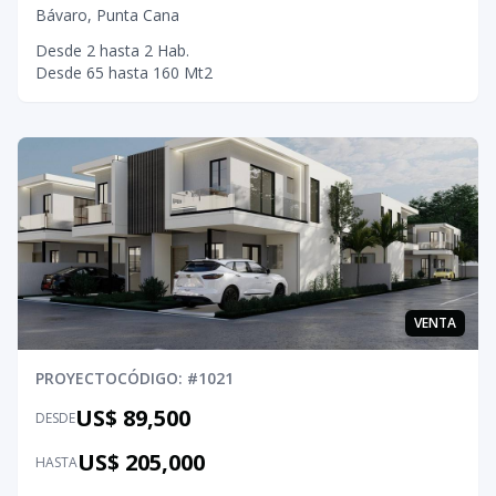
Bávaro
,
Punta Cana
Desde
2
hasta
2
Hab.
Desde
65
hasta
160
Mt2
VENTA
PROYECTO
CÓDIGO
: #
1021
US$ 89,500
DESDE
US$ 205,000
HASTA