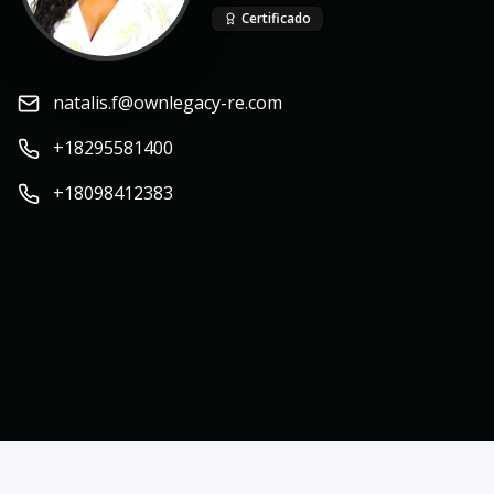
Certificado
natalis.f@ownlegacy-re.com
+18295581400
+18098412383