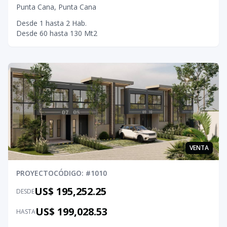
Punta Cana
,
Punta Cana
Desde
1
hasta
2
Hab.
Desde
60
hasta
130
Mt2
VENTA
PROYECTO
CÓDIGO
: #
1010
US$ 195,252.25
DESDE
US$ 199,028.53
HASTA