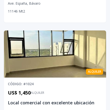
Ave. España
,
Bávaro
1
1
1
46
Mt2
ALQUILER
CÓDIGO
: #
1024
US$ 1,450
ALQUILER
Local comercial con excelente ubicación