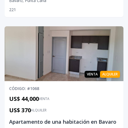
Bávaro
,
Punta Cana
2
2
1
VENTA
ALQUILER
CÓDIGO
: #
1068
US$ 44,000
VENTA
US$ 370
ALQUILER
Apartamento de una habitación en Bavaro