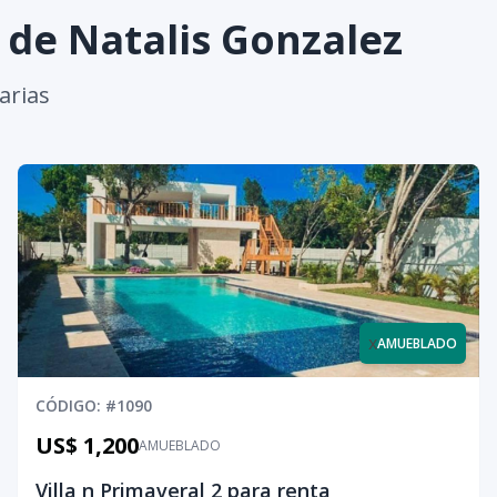
s de
Natalis Gonzalez
arias
x
AMUEBLADO
CÓDIGO
: #
1090
US$ 1,200
AMUEBLADO
Villa n Primaveral 2 para renta