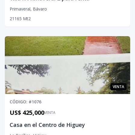
Primaveral
,
Bávaro
2
1
1
65
Mt2
VENTA
CÓDIGO
: #
1076
US$ 425,000
VENTA
Casa en el Centro de Higuey