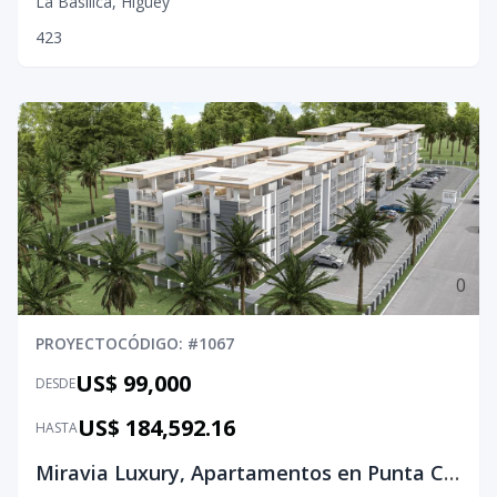
La Basílica
,
Higüey
4
2
3
0
PROYECTO
CÓDIGO
: #
1067
US$ 99,000
DESDE
US$ 184,592.16
HASTA
Miravia Luxury, Apartamentos en Punta Cana - Bavaro