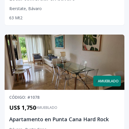
Iberstate
,
Bávaro
63
Mt2
x
AMUEBLADO
CÓDIGO
: #
1078
US$ 1,750
AMUEBLADO
Apartamento en Punta Cana Hard Rock