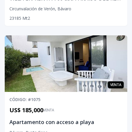
Circunvalación de Verón
,
Bávaro
2
3
1
85
Mt2
VENTA
CÓDIGO
: #
1075
US$ 185,000
VENTA
Apartamento con acceso a playa