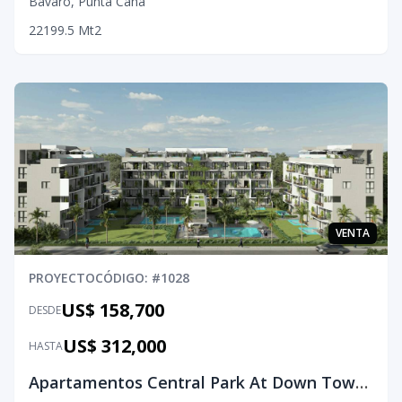
Bávaro
,
Punta Cana
2
2
1
99.5
Mt2
VENTA
PROYECTO
CÓDIGO
: #
1028
US$ 158,700
DESDE
US$ 312,000
HASTA
Apartamentos Central Park At Down Town Punta Cana