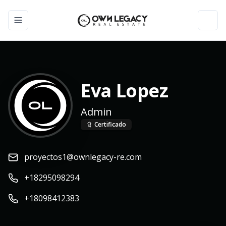
Toggle navigation menu
Toggl
Eva Lopez
Admin
Certificado
proyectos1@ownlegacy-re.com
+18295098294
+18098412383